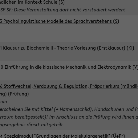
dlichen im Kontext Schule (S)
ISP SF: Diese Veranstaltung darf nicht vorstudiert werden!
3 Psycholinguistische Modelle des Sprachverstehens (S)
1 Klausur zu Biochemie II - Theorie Vorlesung (Erstklausur) (Kl)
0 Einführung in die klassische Mechanik und Elektrodynamik (V
6 Stoffwechsel, Verdauung & Regulation, Präparierkurs (mündli
ng) (Prüfung)
rmin
 erscheinen Sie mit Kittel (+ Namensschild), Handschuhen und P
rraum bereitgestellt)! Im Anschluss an die Prüfung wird Ihnen 
ngsergebnis direkt mitgeteilt.
4 Spezialmodul "Grundlagen der Molekulargenetik" (Ü+Pr)