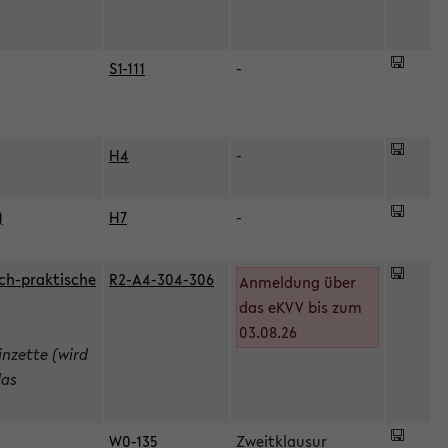
S1-111
-
H4
-
)
H7
-
ch-praktische
R2-A4-304-306
Anmeldung über
das eKVV bis zum
03.08.26
inzette (wird
das
W0-135
Zweitklausur