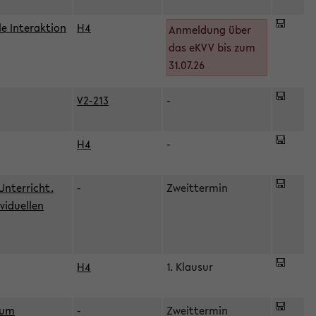
le Interaktion
H4
Anmeldung über
das eKVV bis zum
31.07.26
V2-213
-
H4
-
Unterricht.
-
Zweittermin
viduellen
H4
1. Klausur
zum
-
Zweittermin