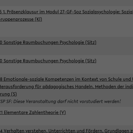
5 1. Präsenzklausur im Modul 27-GF-Soz Sozialpsychologie: Sozia
ruppenprozesse (Kl)
0 Sonstige Raumbuchungen Psychologie (Sitz)
0 Sonstige Raumbuchungen Psychologie (Sitz)
8 Emotionale-soziale Kompetenzen im Kontext von Schule und 
Herausforderung für pädagogisches Handeln. Methoden der indi
rung (S)
ISP SF: Diese Veranstaltung darf nicht vorstudiert werden!
1 Elementare Zahlentheorie (V)
4 Verhalten verstehen, Unterrichten und Fördern. Grundlagen 