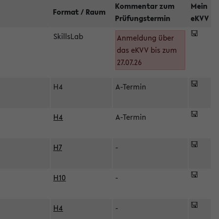
Kommentar zum
Mein
Format / Raum
Prüfungstermin
eKVV
SkillsLab
Anmeldung über
das eKVV bis zum
27.07.26
H4
A-Termin
H4
A-Termin
H7
-
H10
-
H4
-