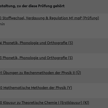
staltung, zu der diese Prüfung gehört
0 Stoffwechsel, Verdauung & Regulation M1 mpP (Prüfung)
min
4 Phonetik, Phonologie und Orthografie (S)
3 Phonetik, Phonologie und Orthografie (S)
1 Übungen zu Rechenmethoden der Physik II (Ü)
0 Mathematische Methoden der Physik (V)
0 Klausur zu Theoretische Chemie I (Erstklausur) (Kl)