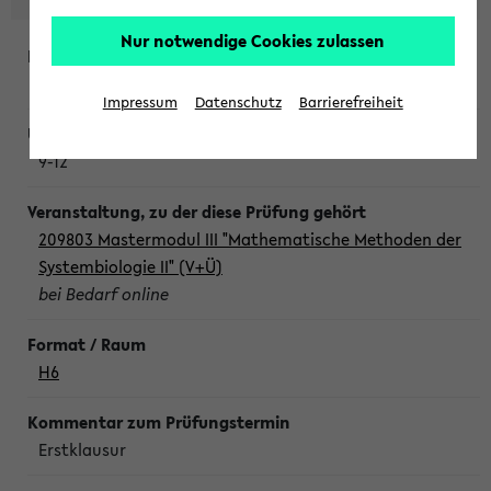
Nur notwendige Cookies zulassen
Freitag, 7. August 2026
Impressum
Datenschutz
Barrierefreiheit
9-12
209803 Mastermodul III "Mathematische Methoden der
Systembiologie II" (V+Ü)
bei Bedarf online
H6
Erstklausur