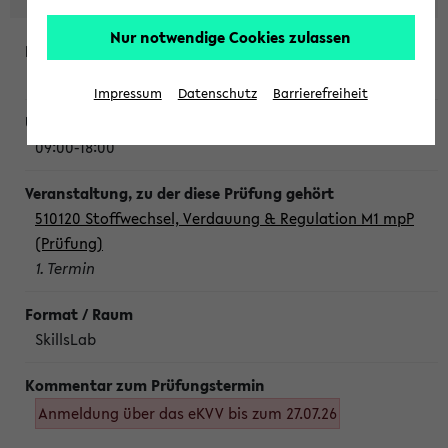
Nur notwendige Cookies zulassen
Montag, 10. August 2026
Impressum
Datenschutz
Barrierefreiheit
09:00-18:00
510120 Stoffwechsel, Verdauung & Regulation M1 mpP
(Prüfung)
1. Termin
SkillsLab
Anmeldung über das eKVV bis zum 27.07.26