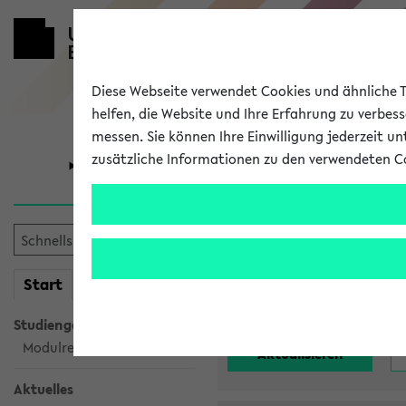
Diese Webseite verwendet Cookies und ähnliche Te
helfen, die Website und Ihre Erfahrung zu verbes
messen. Sie können Ihre Einwilligung jederzeit u
zusätzliche Informationen zu den verwendeten C
Universität
Forschung
Alle noch st
mein
Start
eKVV
Einrichtung:
Studiengangsauswahl
Modulrecherche
Aktuelles