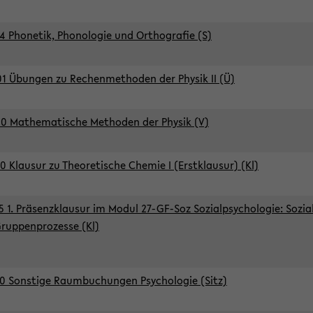
4 Phonetik, Phonologie und Orthografie (S)
1 Übungen zu Rechenmethoden der Physik II (Ü)
0 Mathematische Methoden der Physik (V)
0 Klausur zu Theoretische Chemie I (Erstklausur) (Kl)
5 1. Präsenzklausur im Modul 27-GF-Soz Sozialpsychologie: Sozia
ruppenprozesse (Kl)
0 Sonstige Raumbuchungen Psychologie (Sitz)