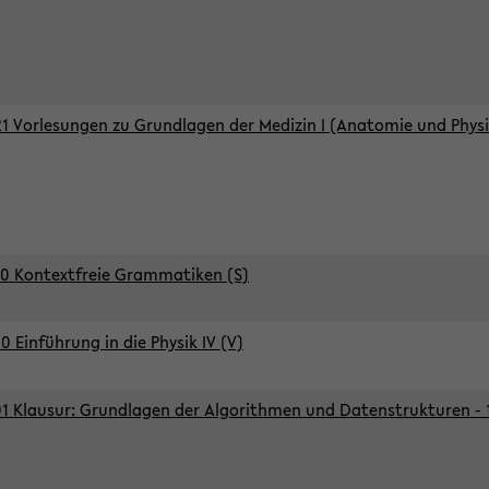
1 Vorlesungen zu Grundlagen der Medizin I (Anatomie und Physi
0 Kontextfreie Grammatiken (S)
0 Einführung in die Physik IV (V)
1 Klausur: Grundlagen der Algorithmen und Datenstrukturen - 1.