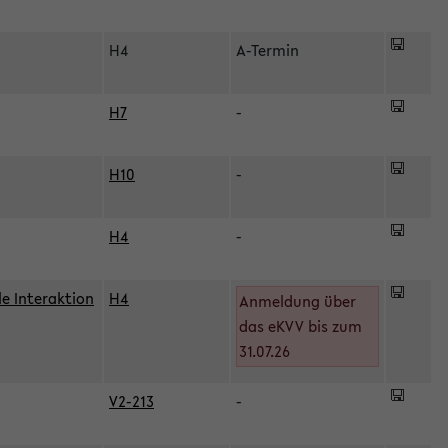
H4
A-Termin
H7
-
H10
-
H4
-
le Interaktion
H4
Anmeldung über
das eKVV bis zum
31.07.26
V2-213
-