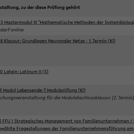
staltung, zu der diese Prüfung gehört
3 Mastermodul III "Mathematische Methoden der Systembiologie
edarf online
8 Klausur: Grundlagen Neuronaler Netze - 1. Termin (Kl)
0 Latein: Latinum II (S)
9 Modul Lebensende-T Modulprüfung (Kl)
chungsveranstaltung für die Modulabschlussklausur (2. Termin
3 FFU 1 Strategisches Management von Familienunternehmen / 
wählte Fragestellungen der Familienunternehmensführung am 