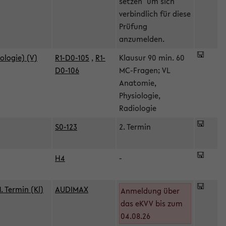
setzen" um sich
verbindlich für diese
Prüfung
anzumelden.
ologie) (V)
R1-D0-105
,
R1-
Klausur 90 min. 60
D0-106
MC-Fragen; VL
Anatomie,
Physiologie,
Radiologie
S0-123
2. Termin
H4
-
 Termin (Kl)
AUDIMAX
Anmeldung über
das eKVV bis zum
04.08.26