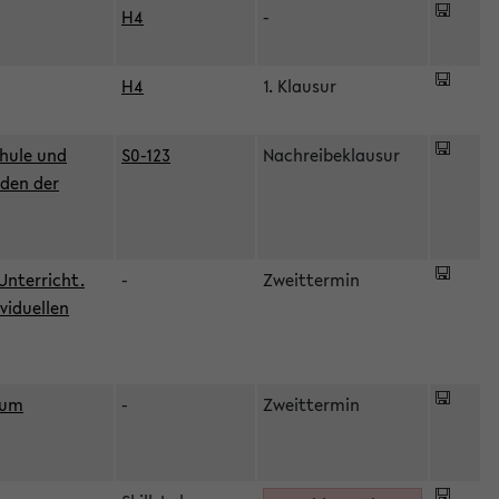
H4
-
H4
1. Klausur
hule und
S0-123
Nachreibeklausur
oden der
Unterricht.
-
Zweittermin
viduellen
zum
-
Zweittermin