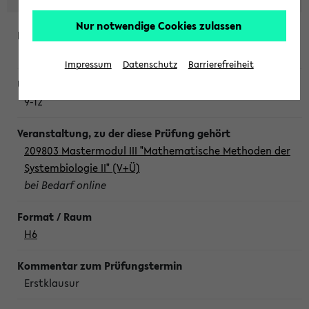
Nur notwendige Cookies zulassen
Freitag, 7. August 2026
Impressum
Datenschutz
Barrierefreiheit
9-12
209803 Mastermodul III "Mathematische Methoden der
Systembiologie II" (V+Ü)
bei Bedarf online
H6
Erstklausur