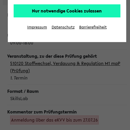
Nur notwendige Cookies zulassen
Montag, 10. August 2026
Impressum
Datenschutz
Barrierefreiheit
09:00-18:00
510120 Stoffwechsel, Verdauung & Regulation M1 mpP
(Prüfung)
1. Termin
SkillsLab
Anmeldung über das eKVV bis zum 27.07.26