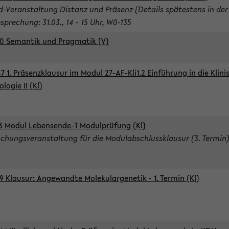
d-Veranstaltung Distanz und Präsenz (Details spätestens in der
sprechung: 31.03., 14 - 15 Uhr, W0-135
0 Semantik und Pragmatik (V)
7 1. Präsenzklausur im Modul 27-AF-Kli1.2 Einführung in die Klini
logie II (Kl)
3 Modul Lebensende-T Modulprüfung (Kl)
chungsveranstaltung für die Modulabschlussklausur (3. Termin
9 Klausur: Angewandte Molekulargenetik - 1. Termin (Kl)