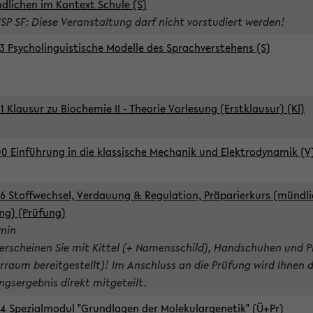
dlichen im Kontext Schule (S)
ISP SF: Diese Veranstaltung darf nicht vorstudiert werden!
3 Psycholinguistische Modelle des Sprachverstehens (S)
1 Klausur zu Biochemie II - Theorie Vorlesung (Erstklausur) (Kl)
0 Einführung in die klassische Mechanik und Elektrodynamik (V
6 Stoffwechsel, Verdauung & Regulation, Präparierkurs (mündli
ng) (Prüfung)
rmin
 erscheinen Sie mit Kittel (+ Namensschild), Handschuhen und P
rraum bereitgestellt)! Im Anschluss an die Prüfung wird Ihnen 
ngsergebnis direkt mitgeteilt.
4 Spezialmodul "Grundlagen der Molekulargenetik" (Ü+Pr)