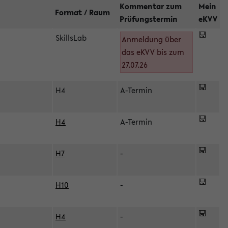
Kommentar zum
Mein
Format / Raum
Prüfungstermin
eKVV
SkillsLab
Anmeldung über
das eKVV bis zum
27.07.26
H4
A-Termin
H4
A-Termin
H7
-
H10
-
H4
-