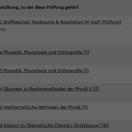
staltung, zu der diese Prüfung gehört
0 Stoffwechsel, Verdauung & Regulation M1 mpP (Prüfung)
min
4 Phonetik, Phonologie und Orthografie (S)
3 Phonetik, Phonologie und Orthografie (S)
1 Übungen zu Rechenmethoden der Physik II (Ü)
0 Mathematische Methoden der Physik (V)
0 Klausur zu Theoretische Chemie I (Erstklausur) (Kl)