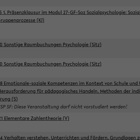
5 1. Präsenzklausur im Modul 27-GF-Soz Sozialpsychologie: Sozia
ruppenprozesse (Kl)
0 Sonstige Raumbuchungen Psychologie (Sitz)
0 Sonstige Raumbuchungen Psychologie (Sitz)
8 Emotionale-soziale Kompetenzen im Kontext von Schule und 
Herausforderung für pädagogisches Handeln. Methoden der indi
rung (S)
ISP SF: Diese Veranstaltung darf nicht vorstudiert werden!
1 Elementare Zahlentheorie (V)
4 Verhalten verstehen, Unterrichten und Fördern. Grundlagen 