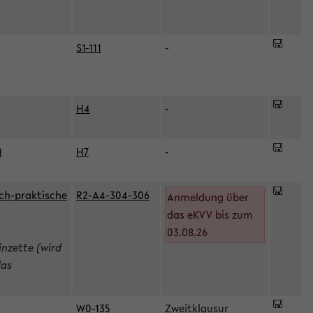
S1-111
-
H4
-
)
H7
-
ch-praktische
R2-A4-304-306
Anmeldung über
das eKVV bis zum
03.08.26
inzette (wird
das
W0-135
Zweitklausur