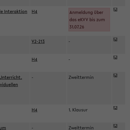
le Interaktion
H4
Anmeldung über
das eKVV bis zum
31.07.26
V2-213
-
H4
-
Unterricht.
-
Zweittermin
viduellen
H4
1. Klausur
zum
-
Zweittermin