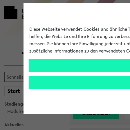
Diese Webseite verwendet Cookies und ähnliche Te
helfen, die Website und Ihre Erfahrung zu verbes
messen. Sie können Ihre Einwilligung jederzeit u
zusätzliche Informationen zu den verwendeten C
Universität
Forschung
Alle noch st
mein
Start
eKVV
Einrichtung:
Studiengangsauswahl
Modulrecherche
Aktuelles