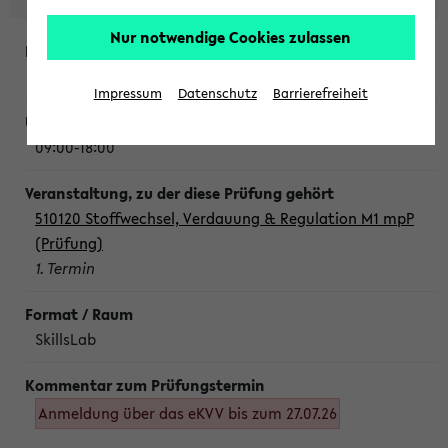
Nur notwendige Cookies zulassen
Montag, 10. August 2026
Impressum
Datenschutz
Barrierefreiheit
09:00-18:00
510120 Stoffwechsel, Verdauung & Regulation M1 mpP
(Prüfung)
1. Termin
SkillsLab
Anmeldung über das eKVV bis zum 27.07.26