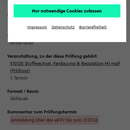
Nur notwendige Cookies zulassen
Montag, 10. August 2026
Impressum
Datenschutz
Barrierefreiheit
09:00-18:00
510120 Stoffwechsel, Verdauung & Regulation M1 mpP
(Prüfung)
1. Termin
SkillsLab
Anmeldung über das eKVV bis zum 27.07.26