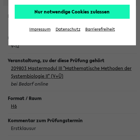
Nur notwendige Cookies zulassen
Freitag, 7. August 2026
Impressum
Datenschutz
Barrierefreiheit
9-12
209803 Mastermodul III "Mathematische Methoden der
Systembiologie II" (V+Ü)
bei Bedarf online
H6
Erstklausur