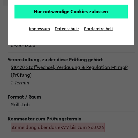
Nur notwendige Cookies zulassen
Montag, 10. August 2026
Impressum
Datenschutz
Barrierefreiheit
09:00-18:00
510120 Stoffwechsel, Verdauung & Regulation M1 mpP
(Prüfung)
1. Termin
SkillsLab
Anmeldung über das eKVV bis zum 27.07.26