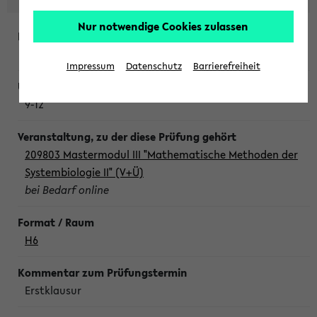
Nur notwendige Cookies zulassen
Freitag, 7. August 2026
Impressum
Datenschutz
Barrierefreiheit
9-12
209803 Mastermodul III "Mathematische Methoden der
Systembiologie II" (V+Ü)
bei Bedarf online
H6
Erstklausur