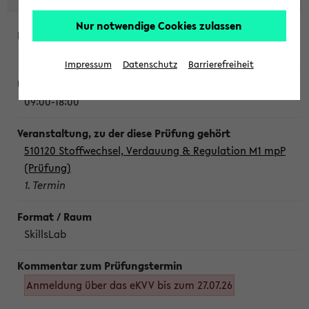
Nur notwendige Cookies zulassen
Montag, 10. August 2026
Impressum
Datenschutz
Barrierefreiheit
09:00-18:00
510120 Stoffwechsel, Verdauung & Regulation M1 mpP
(Prüfung)
1. Termin
SkillsLab
Anmeldung über das eKVV bis zum 27.07.26