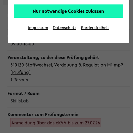
Nur notwendige Cookies zulassen
Montag, 10. August 2026
Impressum
Datenschutz
Barrierefreiheit
09:00-18:00
510120 Stoffwechsel, Verdauung & Regulation M1 mpP
(Prüfung)
1. Termin
SkillsLab
Anmeldung über das eKVV bis zum 27.07.26