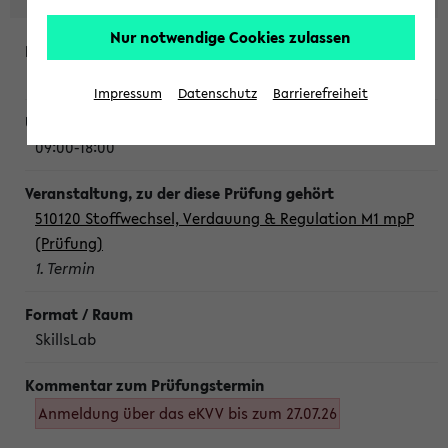
Nur notwendige Cookies zulassen
Montag, 10. August 2026
Impressum
Datenschutz
Barrierefreiheit
09:00-18:00
510120 Stoffwechsel, Verdauung & Regulation M1 mpP
(Prüfung)
1. Termin
SkillsLab
Anmeldung über das eKVV bis zum 27.07.26