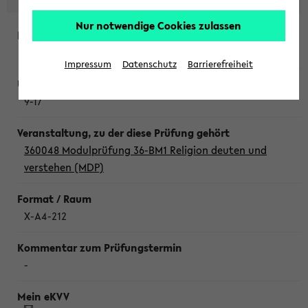
Nur notwendige Cookies zulassen
Donnerstag, 6. August 2026
Impressum
Datenschutz
Barrierefreiheit
9-17
360048 Modulprüfung 36-BM1 Religion deuten und
verstehen (MDP)
X-A4-212
-