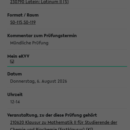
230790 Latein: Latinum II (S)
S0-115
,
S0-119
Mündliche Prüfung
Donnerstag, 6. August 2026
12-14
210620 Klausur zu Mathematik II für Studierende der
Chemie und Biochemie (Erstklausur) (Kl)