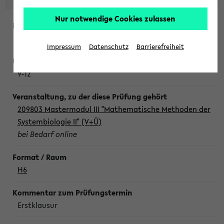
Nur notwendige Cookies zulassen
Freitag, 7. August 2026
Impressum
Datenschutz
Barrierefreiheit
9-12
209803 Mastermodul III "Mathematische Methoden der
Systembiologie II" (V+Ü)
bei Bedarf online
H6
Erstklausur