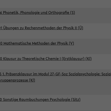
4 Phonetik, Phonologie und Orthografie (S)
1 Übungen zu Rechenmethoden der Physik II (Ü)
0 Mathematische Methoden der Physik (V)
0 Klausur zu Theoretische Chemie I (Erstklausur) (Kl)
5 1. Präsenzklausur im Modul 27-GF-Soz Sozialpsychologie: Sozia
ruppenprozesse (Kl)
0 Sonstige Raumbuchungen Psychologie (Sitz)