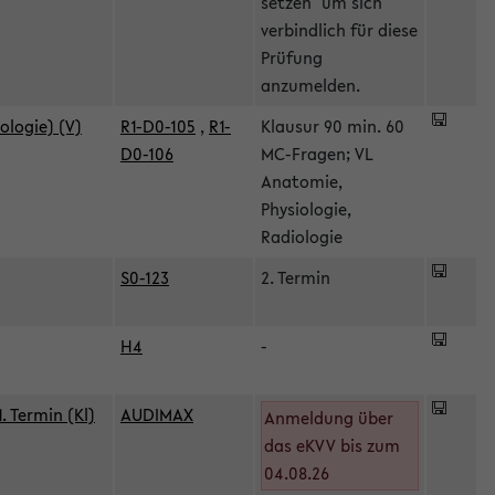
setzen" um sich
verbindlich für diese
Prüfung
anzumelden.
ologie) (V)
R1-D0-105
,
R1-
Klausur 90 min. 60
D0-106
MC-Fragen; VL
Anatomie,
Physiologie,
Radiologie
S0-123
2. Termin
H4
-
 Termin (Kl)
AUDIMAX
Anmeldung über
das eKVV bis zum
04.08.26