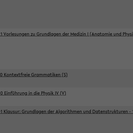
1 Vorlesungen zu Grundlagen der Medizin I (Anatomie und Physi
0 Kontextfreie Grammatiken (S)
0 Einführung in die Physik IV (V)
1 Klausur: Grundlagen der Algorithmen und Datenstrukturen - 1.