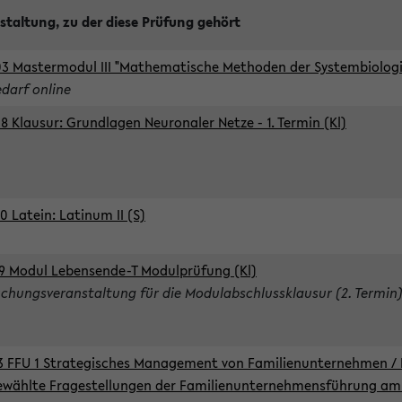
staltung, zu der diese Prüfung gehört
3 Mastermodul III "Mathematische Methoden der Systembiologie
edarf online
8 Klausur: Grundlagen Neuronaler Netze - 1. Termin (Kl)
0 Latein: Latinum II (S)
9 Modul Lebensende-T Modulprüfung (Kl)
chungsveranstaltung für die Modulabschlussklausur (2. Termin
3 FFU 1 Strategisches Management von Familienunternehmen / 
wählte Fragestellungen der Familienunternehmensführung am 