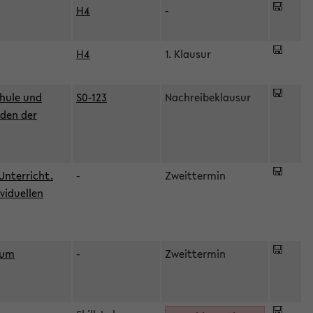
H4
-
H4
1. Klausur
hule und
S0-123
Nachreibeklausur
oden der
Unterricht.
-
Zweittermin
viduellen
zum
-
Zweittermin