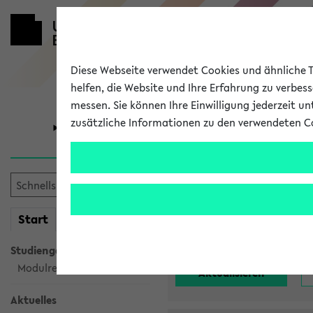
Diese Webseite verwendet Cookies und ähnliche Te
helfen, die Website und Ihre Erfahrung zu verbes
messen. Sie können Ihre Einwilligung jederzeit u
zusätzliche Informationen zu den verwendeten C
Universität
Forschung
Alle noch st
mein
Start
eKVV
Einrichtung:
Studiengangsauswahl
Modulrecherche
Aktuelles