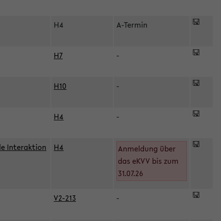
H4
A-Termin
H7
-
H10
-
H4
-
le Interaktion
H4
Anmeldung über
das eKVV bis zum
31.07.26
V2-213
-