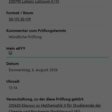
230790 Latein: Latinum II (S)
S0-115
,
S0-119
Mündliche Prüfung
Donnerstag, 6. August 2026
12-14
210620 Klausur zu Mathematik II für Studierende der
Chemie und Biochemie (Erstklausur) (Kl)