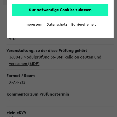
Nur notwendige Cookies zulassen
Donnerstag, 6. August 2026
Impressum
Datenschutz
Barrierefreiheit
9-17
360048 Modulprüfung 36-BM1 Religion deuten und
verstehen (MDP)
X-A4-212
-