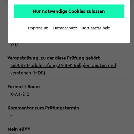
Nur notwendige Cookies zulassen
Donnerstag, 6. August 2026
Impressum
Datenschutz
Barrierefreiheit
9-17
360048 Modulprüfung 36-BM1 Religion deuten und
verstehen (MDP)
X-A4-212
-