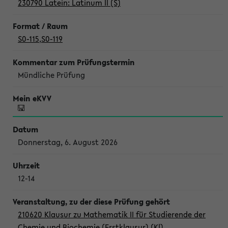
230790 Latein: Latinum II (S)
S0-115
,
S0-119
Mündliche Prüfung
Donnerstag, 6. August 2026
12-14
210620 Klausur zu Mathematik II für Studierende der
Chemie und Biochemie (Erstklausur) (Kl)