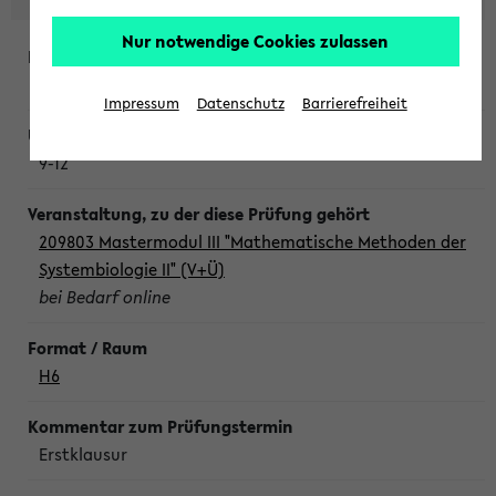
Nur notwendige Cookies zulassen
Freitag, 7. August 2026
Impressum
Datenschutz
Barrierefreiheit
9-12
209803 Mastermodul III "Mathematische Methoden der
Systembiologie II" (V+Ü)
bei Bedarf online
H6
Erstklausur