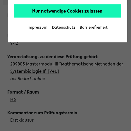
Nur notwendige Cookies zulassen
Freitag, 7. August 2026
Impressum
Datenschutz
Barrierefreiheit
9-12
209803 Mastermodul III "Mathematische Methoden der
Systembiologie II" (V+Ü)
bei Bedarf online
H6
Erstklausur