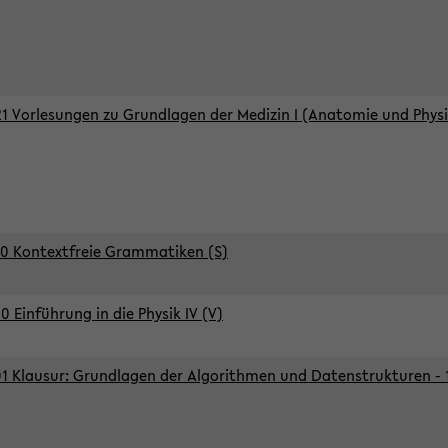
1 Vorlesungen zu Grundlagen der Medizin I (Anatomie und Physi
0 Kontextfreie Grammatiken (S)
0 Einführung in die Physik IV (V)
1 Klausur: Grundlagen der Algorithmen und Datenstrukturen - 1.