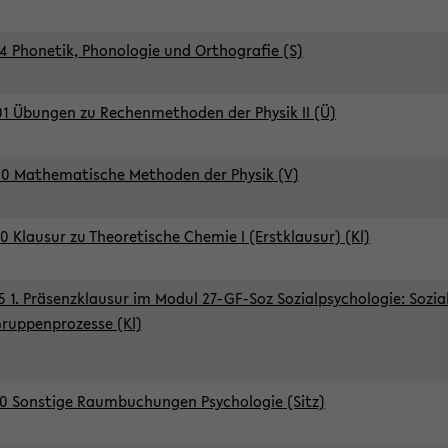
4 Phonetik, Phonologie und Orthografie (S)
1 Übungen zu Rechenmethoden der Physik II (Ü)
0 Mathematische Methoden der Physik (V)
0 Klausur zu Theoretische Chemie I (Erstklausur) (Kl)
5 1. Präsenzklausur im Modul 27-GF-Soz Sozialpsychologie: Sozia
ruppenprozesse (Kl)
0 Sonstige Raumbuchungen Psychologie (Sitz)