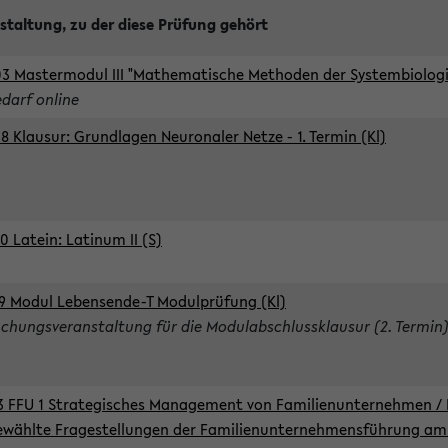
staltung, zu der diese Prüfung gehört
3 Mastermodul III "Mathematische Methoden der Systembiologie
edarf online
8 Klausur: Grundlagen Neuronaler Netze - 1. Termin (Kl)
0 Latein: Latinum II (S)
9 Modul Lebensende-T Modulprüfung (Kl)
chungsveranstaltung für die Modulabschlussklausur (2. Termin
3 FFU 1 Strategisches Management von Familienunternehmen / 
wählte Fragestellungen der Familienunternehmensführung am 