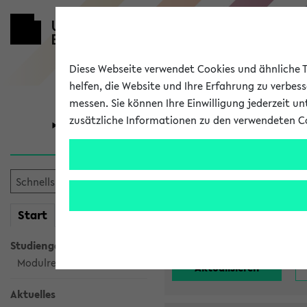
Diese Webseite verwendet Cookies und ähnliche Te
helfen, die Website und Ihre Erfahrung zu verbes
messen. Sie können Ihre Einwilligung jederzeit u
zusätzliche Informationen zu den verwendeten C
Universität
Forschung
Alle noch st
mein
Start
eKVV
Einrichtung:
Studiengangsauswahl
Modulrecherche
Aktuelles