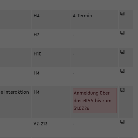
H4
A-Termin
H7
-
H10
-
H4
-
le Interaktion
H4
Anmeldung über
das eKVV bis zum
31.07.26
V2-213
-