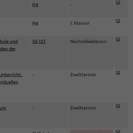
H4
-
H4
1. Klausur
hule und
S0-123
Nachreibeklausur
oden der
Unterricht.
-
Zweittermin
viduellen
zum
-
Zweittermin