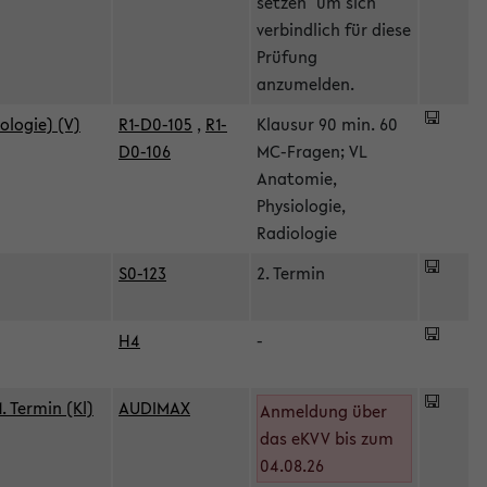
setzen" um sich
verbindlich für diese
Prüfung
anzumelden.
ologie) (V)
R1-D0-105
,
R1-
Klausur 90 min. 60
D0-106
MC-Fragen; VL
Anatomie,
Physiologie,
Radiologie
S0-123
2. Termin
H4
-
 Termin (Kl)
AUDIMAX
Anmeldung über
das eKVV bis zum
04.08.26