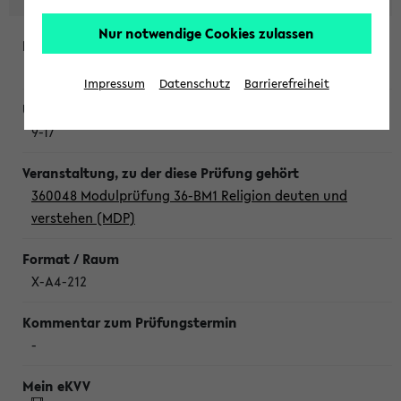
Nur notwendige Cookies zulassen
Mittwoch, 5. August 2026
Impressum
Datenschutz
Barrierefreiheit
9-17
360048 Modulprüfung 36-BM1 Religion deuten und
verstehen (MDP)
X-A4-212
-