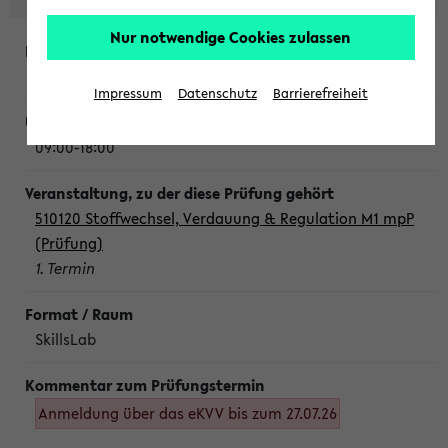
Nur notwendige Cookies zulassen
Montag, 10. August 2026
Impressum
Datenschutz
Barrierefreiheit
09:00-18:00
510120 Stoffwechsel, Verdauung & Regulation M1 mpP
(Prüfung)
1. Termin
SkillsLab
Anmeldung über das eKVV bis zum 27.07.26