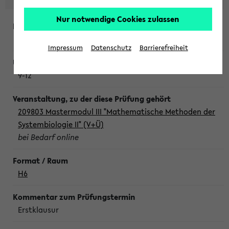
Nur notwendige Cookies zulassen
Freitag, 7. August 2026
Impressum
Datenschutz
Barrierefreiheit
9-12
209803 Mastermodul III "Mathematische Methoden der
Systembiologie II" (V+Ü)
bei Bedarf online
H6
Erstklausur