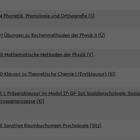
4 Phonetik, Phonologie und Orthografie (S)
1 Übungen zu Rechenmethoden der Physik II (Ü)
0 Mathematische Methoden der Physik (V)
0 Klausur zu Theoretische Chemie I (Erstklausur) (Kl)
5 1. Präsenzklausur im Modul 27-GF-Soz Sozialpsychologie: Sozia
ruppenprozesse (Kl)
0 Sonstige Raumbuchungen Psychologie (Sitz)