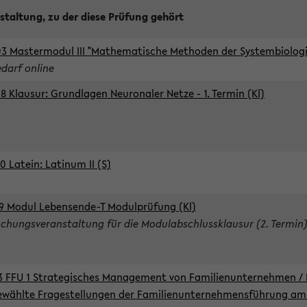
staltung, zu der diese Prüfung gehört
3 Mastermodul III "Mathematische Methoden der Systembiologie
edarf online
8 Klausur: Grundlagen Neuronaler Netze - 1. Termin (Kl)
0 Latein: Latinum II (S)
9 Modul Lebensende-T Modulprüfung (Kl)
chungsveranstaltung für die Modulabschlussklausur (2. Termin
3 FFU 1 Strategisches Management von Familienunternehmen / 
wählte Fragestellungen der Familienunternehmensführung am 