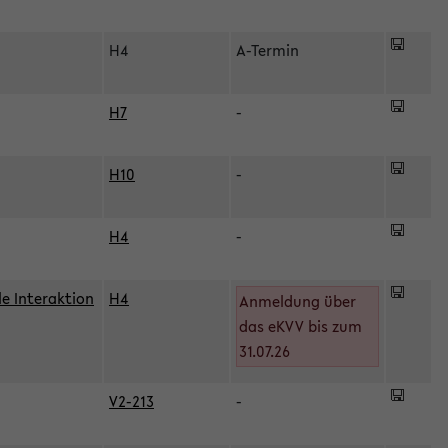
H4
A-Termin
H7
-
H10
-
H4
-
le Interaktion
H4
Anmeldung über
das eKVV bis zum
31.07.26
V2-213
-