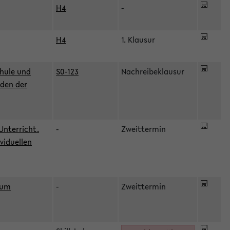
H4
-
H4
1. Klausur
hule und
S0-123
Nachreibeklausur
oden der
Unterricht.
-
Zweittermin
viduellen
zum
-
Zweittermin