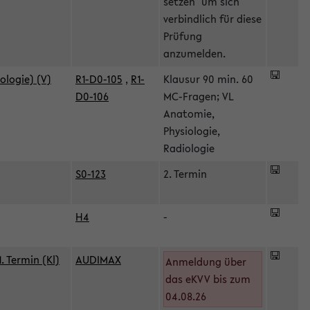
setzen" um sich
verbindlich für diese
Prüfung
anzumelden.
ologie) (V)
R1-D0-105
,
R1-
Klausur 90 min. 60
D0-106
MC-Fragen; VL
Anatomie,
Physiologie,
Radiologie
S0-123
2. Termin
H4
-
 Termin (Kl)
AUDIMAX
Anmeldung über
das eKVV bis zum
04.08.26