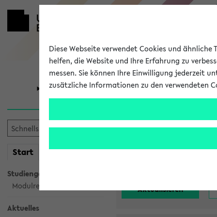
Diese Webseite verwendet Cookies und ähnliche Te
helfen, die Website und Ihre Erfahrung zu verbes
messen. Sie können Ihre Einwilligung jederzeit u
zusätzliche Informationen zu den verwendeten C
Universität
Forschung
Alle noch st
mein
Start
eKVV
Einrichtung:
Studiengangsauswahl
Modulrecherche
Aktuelles