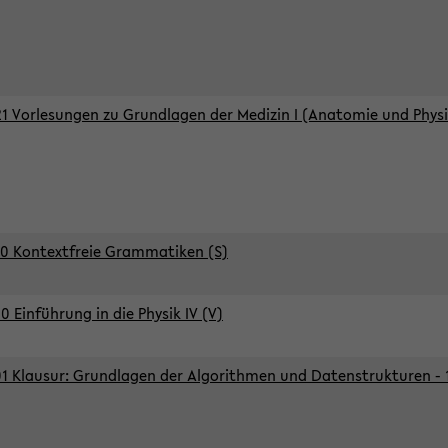
1 Vorlesungen zu Grundlagen der Medizin I (Anatomie und Physi
0 Kontextfreie Grammatiken (S)
0 Einführung in die Physik IV (V)
1 Klausur: Grundlagen der Algorithmen und Datenstrukturen - 1.