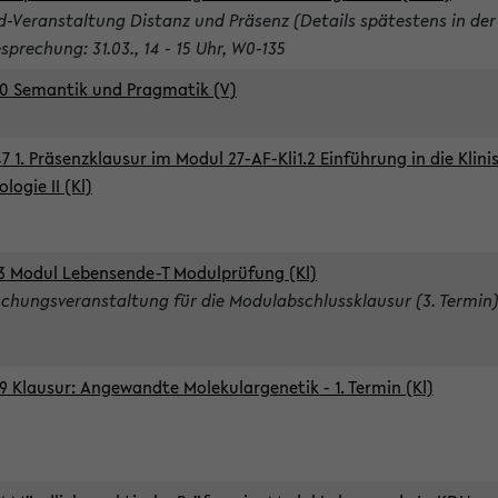
d-Veranstaltung Distanz und Präsenz (Details spätestens in der
sprechung: 31.03., 14 - 15 Uhr, W0-135
0 Semantik und Pragmatik (V)
7 1. Präsenzklausur im Modul 27-AF-Kli1.2 Einführung in die Klini
logie II (Kl)
3 Modul Lebensende-T Modulprüfung (Kl)
chungsveranstaltung für die Modulabschlussklausur (3. Termin
9 Klausur: Angewandte Molekulargenetik - 1. Termin (Kl)