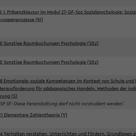
5 1. Präsenzklausur im Modul 27-GF-Soz Sozialpsychologie: Sozia
ruppenprozesse (Kl)
0 Sonstige Raumbuchungen Psychologie (Sitz)
0 Sonstige Raumbuchungen Psychologie (Sitz)
8 Emotionale-soziale Kompetenzen im Kontext von Schule und 
Herausforderung für pädagogisches Handeln. Methoden der indi
rung (S)
ISP SF: Diese Veranstaltung darf nicht vorstudiert werden!
1 Elementare Zahlentheorie (V)
4 Verhalten verstehen, Unterrichten und Fördern. Grundlagen 