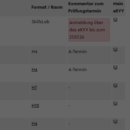
Kommentar zum
Mein
Format / Raum
Prüfungstermin
eKVV
SkillsLab
Anmeldung über
das eKVV bis zum
27.07.26
H4
A-Termin
H4
A-Termin
H7
-
H10
-
H4
-