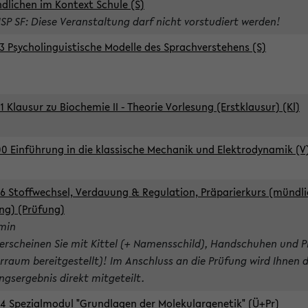
dlichen im Kontext Schule (S)
ISP SF: Diese Veranstaltung darf nicht vorstudiert werden!
3 Psycholinguistische Modelle des Sprachverstehens (S)
1 Klausur zu Biochemie II - Theorie Vorlesung (Erstklausur) (Kl)
0 Einführung in die klassische Mechanik und Elektrodynamik (V
6 Stoffwechsel, Verdauung & Regulation, Präparierkurs (mündli
ng) (Prüfung)
rmin
 erscheinen Sie mit Kittel (+ Namensschild), Handschuhen und P
rraum bereitgestellt)! Im Anschluss an die Prüfung wird Ihnen 
ngsergebnis direkt mitgeteilt.
4 Spezialmodul "Grundlagen der Molekulargenetik" (Ü+Pr)