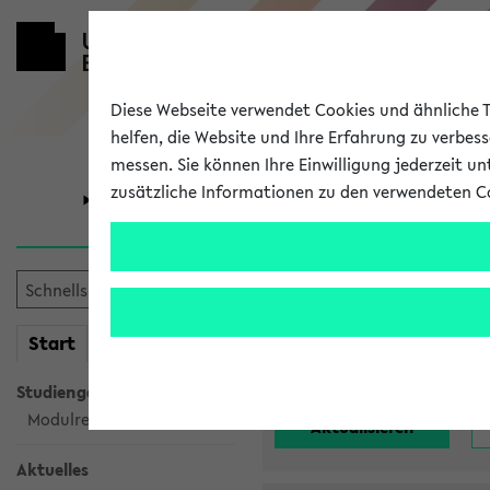
Diese Webseite verwendet Cookies und ähnliche Te
helfen, die Website und Ihre Erfahrung zu verbes
messen. Sie können Ihre Einwilligung jederzeit u
zusätzliche Informationen zu den verwendeten C
Universität
Forschung
Alle noch st
mein
Start
eKVV
Einrichtung:
Studiengangsauswahl
Modulrecherche
Aktuelles