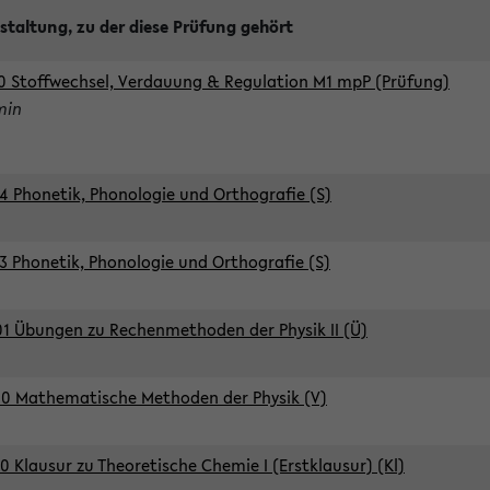
staltung, zu der diese Prüfung gehört
0 Stoffwechsel, Verdauung & Regulation M1 mpP (Prüfung)
min
4 Phonetik, Phonologie und Orthografie (S)
3 Phonetik, Phonologie und Orthografie (S)
1 Übungen zu Rechenmethoden der Physik II (Ü)
0 Mathematische Methoden der Physik (V)
0 Klausur zu Theoretische Chemie I (Erstklausur) (Kl)