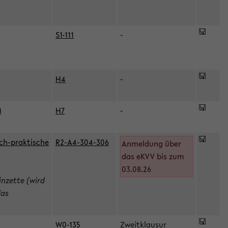
S1-111
-
H4
-
)
H7
-
ch-praktische
R2-A4-304-306
Anmeldung über
das eKVV bis zum
03.08.26
inzette (wird
das
W0-135
Zweitklausur