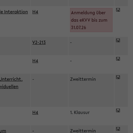
le Interaktion
H4
Anmeldung über
das eKVV bis zum
31.07.26
V2-213
-
H4
-
Unterricht.
-
Zweittermin
viduellen
H4
1. Klausur
zum
-
Zweittermin