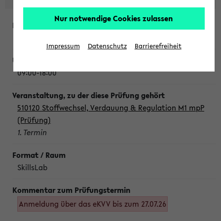
Nur notwendige Cookies zulassen
Montag, 10. August 2026
Impressum
Datenschutz
Barrierefreiheit
09:00-18:00
510120 Stoffwechsel, Verdauung & Regulation M1 mpP
(Prüfung)
1. Termin
SkillsLab
Anmeldung über das eKVV bis zum 27.07.26