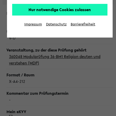
Nur notwendige Cookies zulassen
Donnerstag, 6. August 2026
Impressum
Datenschutz
Barrierefreiheit
9-17
360048 Modulprüfung 36-BM1 Religion deuten und
verstehen (MDP)
X-A4-212
-