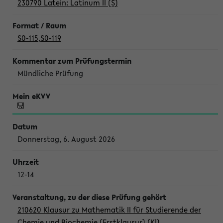
230790 Latein: Latinum II (S)
S0-115
,
S0-119
Mündliche Prüfung
Donnerstag, 6. August 2026
12-14
210620 Klausur zu Mathematik II für Studierende der
Chemie und Biochemie (Erstklausur) (Kl)