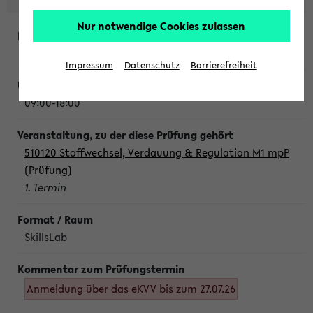
Nur notwendige Cookies zulassen
Montag, 10. August 2026
Impressum
Datenschutz
Barrierefreiheit
09:00-18:00
510120 Stoffwechsel, Verdauung & Regulation M1 mpP
(Prüfung)
1. Termin
SkillsLab
Anmeldung über das eKVV bis zum 27.07.26