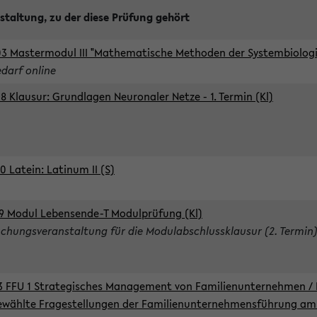
staltung, zu der diese Prüfung gehört
3 Mastermodul III "Mathematische Methoden der Systembiologie
edarf online
8 Klausur: Grundlagen Neuronaler Netze - 1. Termin (Kl)
0 Latein: Latinum II (S)
9 Modul Lebensende-T Modulprüfung (Kl)
chungsveranstaltung für die Modulabschlussklausur (2. Termin
3 FFU 1 Strategisches Management von Familienunternehmen / 
wählte Fragestellungen der Familienunternehmensführung am 