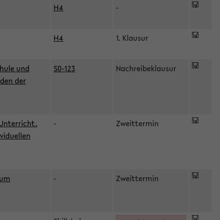
H4
-
H4
1. Klausur
hule und
S0-123
Nachreibeklausur
oden der
Unterricht.
-
Zweittermin
viduellen
zum
-
Zweittermin