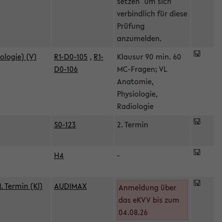
setzen" um sich
verbindlich für diese
Prüfung
anzumelden.
ologie) (V)
R1-D0-105
,
R1-
Klausur 90 min. 60
D0-106
MC-Fragen; VL
Anatomie,
Physiologie,
Radiologie
S0-123
2. Termin
H4
-
 Termin (Kl)
AUDIMAX
Anmeldung über
das eKVV bis zum
04.08.26