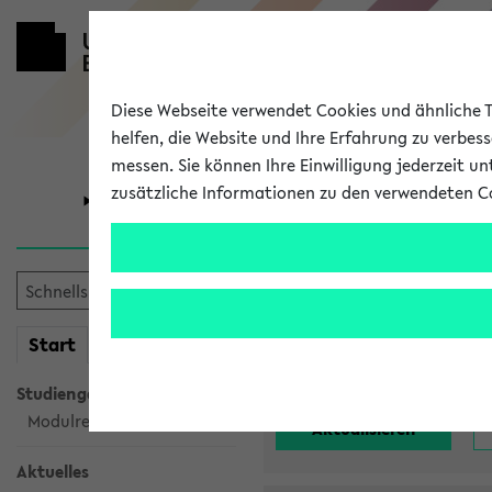
Diese Webseite verwendet Cookies und ähnliche Te
helfen, die Website und Ihre Erfahrung zu verbes
messen. Sie können Ihre Einwilligung jederzeit u
zusätzliche Informationen zu den verwendeten C
Universität
Forschung
Alle noch st
mein
Start
eKVV
Einrichtung:
Studiengangsauswahl
Modulrecherche
Aktuelles