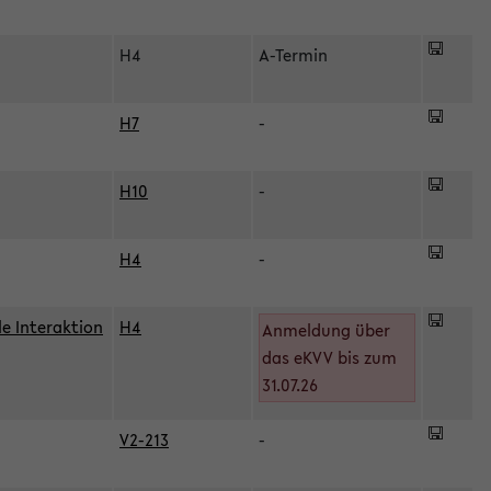
H4
A-Termin
H7
-
H10
-
H4
-
le Interaktion
H4
Anmeldung über
das eKVV bis zum
31.07.26
V2-213
-