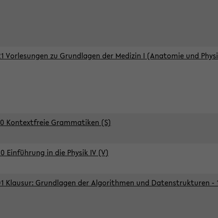
1 Vorlesungen zu Grundlagen der Medizin I (Anatomie und Physi
0 Kontextfreie Grammatiken (S)
0 Einführung in die Physik IV (V)
1 Klausur: Grundlagen der Algorithmen und Datenstrukturen - 1.