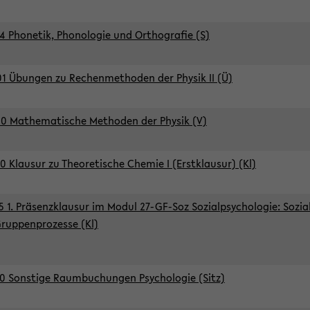
4 Phonetik, Phonologie und Orthografie (S)
1 Übungen zu Rechenmethoden der Physik II (Ü)
0 Mathematische Methoden der Physik (V)
0 Klausur zu Theoretische Chemie I (Erstklausur) (Kl)
5 1. Präsenzklausur im Modul 27-GF-Soz Sozialpsychologie: Sozia
ruppenprozesse (Kl)
0 Sonstige Raumbuchungen Psychologie (Sitz)