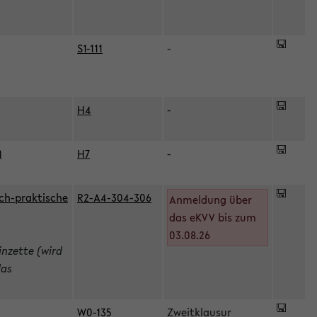
S1-111
-
H4
-
)
H7
-
ch-praktische
R2-A4-304-306
Anmeldung über
das eKVV bis zum
03.08.26
inzette (wird
das
W0-135
Zweitklausur