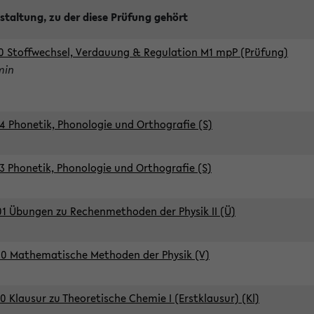
staltung, zu der diese Prüfung gehört
0 Stoffwechsel, Verdauung & Regulation M1 mpP (Prüfung)
min
4 Phonetik, Phonologie und Orthografie (S)
3 Phonetik, Phonologie und Orthografie (S)
1 Übungen zu Rechenmethoden der Physik II (Ü)
0 Mathematische Methoden der Physik (V)
0 Klausur zu Theoretische Chemie I (Erstklausur) (Kl)