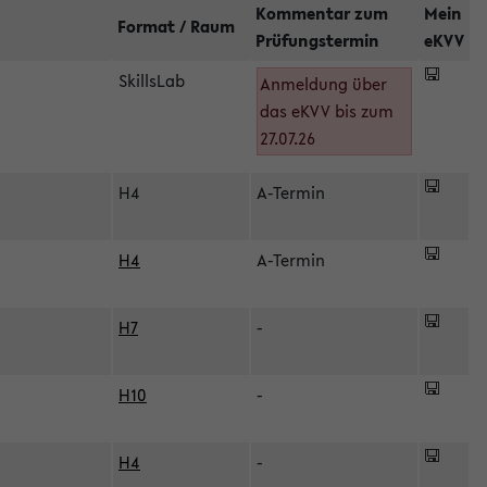
Kommentar zum
Mein
Format / Raum
Prüfungstermin
eKVV
SkillsLab
Anmeldung über
das eKVV bis zum
27.07.26
H4
A-Termin
H4
A-Termin
H7
-
H10
-
H4
-