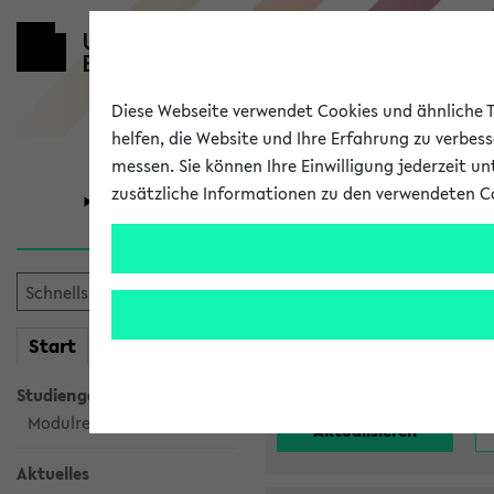
Diese Webseite verwendet Cookies und ähnliche Te
helfen, die Website und Ihre Erfahrung zu verbes
messen. Sie können Ihre Einwilligung jederzeit u
zusätzliche Informationen zu den verwendeten C
Universität
Forschung
Alle noch st
mein
Start
eKVV
Einrichtung:
Studiengangsauswahl
Modulrecherche
Aktuelles