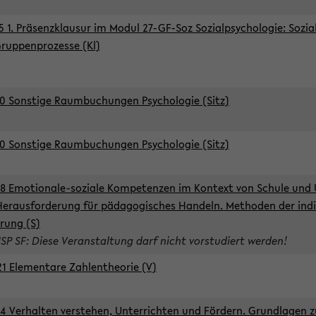
5 1. Präsenzklausur im Modul 27-GF-Soz Sozialpsychologie: Sozia
ruppenprozesse (Kl)
0 Sonstige Raumbuchungen Psychologie (Sitz)
0 Sonstige Raumbuchungen Psychologie (Sitz)
8 Emotionale-soziale Kompetenzen im Kontext von Schule und 
Herausforderung für pädagogisches Handeln. Methoden der indi
rung (S)
ISP SF: Diese Veranstaltung darf nicht vorstudiert werden!
1 Elementare Zahlentheorie (V)
4 Verhalten verstehen, Unterrichten und Fördern. Grundlagen 