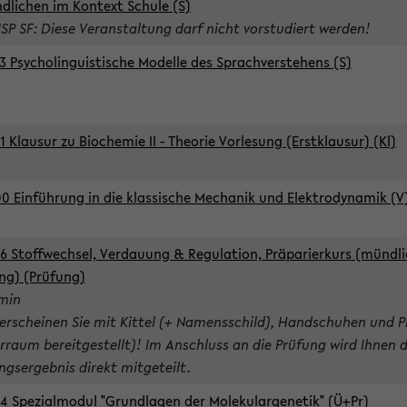
dlichen im Kontext Schule (S)
ISP SF: Diese Veranstaltung darf nicht vorstudiert werden!
3 Psycholinguistische Modelle des Sprachverstehens (S)
1 Klausur zu Biochemie II - Theorie Vorlesung (Erstklausur) (Kl)
0 Einführung in die klassische Mechanik und Elektrodynamik (V
6 Stoffwechsel, Verdauung & Regulation, Präparierkurs (mündli
ng) (Prüfung)
rmin
 erscheinen Sie mit Kittel (+ Namensschild), Handschuhen und P
rraum bereitgestellt)! Im Anschluss an die Prüfung wird Ihnen 
ngsergebnis direkt mitgeteilt.
4 Spezialmodul "Grundlagen der Molekulargenetik" (Ü+Pr)