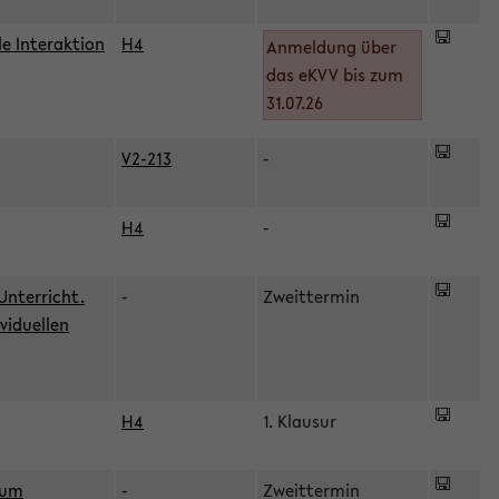
le Interaktion
H4
Anmeldung über
das eKVV bis zum
31.07.26
V2-213
-
H4
-
Unterricht.
-
Zweittermin
viduellen
H4
1. Klausur
zum
-
Zweittermin