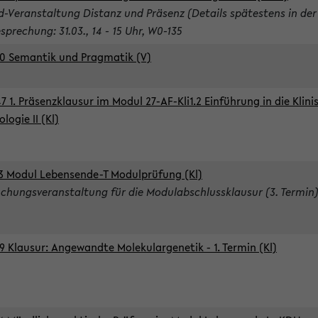
d-Veranstaltung Distanz und Präsenz (Details spätestens in der
sprechung: 31.03., 14 - 15 Uhr, W0-135
0 Semantik und Pragmatik (V)
7 1. Präsenzklausur im Modul 27-AF-Kli1.2 Einführung in die Klini
logie II (Kl)
3 Modul Lebensende-T Modulprüfung (Kl)
chungsveranstaltung für die Modulabschlussklausur (3. Termin
9 Klausur: Angewandte Molekulargenetik - 1. Termin (Kl)