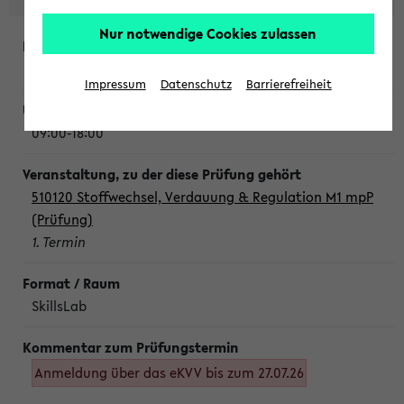
Nur notwendige Cookies zulassen
Montag, 10. August 2026
Impressum
Datenschutz
Barrierefreiheit
09:00-18:00
510120 Stoffwechsel, Verdauung & Regulation M1 mpP
(Prüfung)
1. Termin
SkillsLab
Anmeldung über das eKVV bis zum 27.07.26