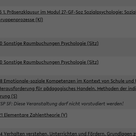
5 1. Präsenzklausur im Modul 27-GF-Soz Sozialpsychologie: Sozia
ruppenprozesse (Kl)
0 Sonstige Raumbuchungen Psychologie (Sitz)
0 Sonstige Raumbuchungen Psychologie (Sitz)
8 Emotionale-soziale Kompetenzen im Kontext von Schule und 
Herausforderung für pädagogisches Handeln. Methoden der indi
rung (S)
ISP SF: Diese Veranstaltung darf nicht vorstudiert werden!
1 Elementare Zahlentheorie (V)
4 Verhalten verstehen, Unterrichten und Fördern. Grundlagen 