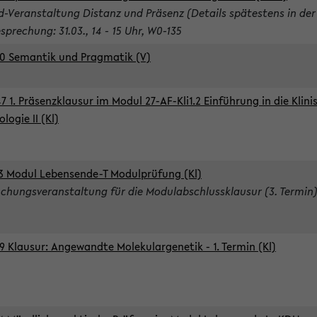
d-Veranstaltung Distanz und Präsenz (Details spätestens in der
sprechung: 31.03., 14 - 15 Uhr, W0-135
0 Semantik und Pragmatik (V)
7 1. Präsenzklausur im Modul 27-AF-Kli1.2 Einführung in die Klini
logie II (Kl)
3 Modul Lebensende-T Modulprüfung (Kl)
chungsveranstaltung für die Modulabschlussklausur (3. Termin
9 Klausur: Angewandte Molekulargenetik - 1. Termin (Kl)