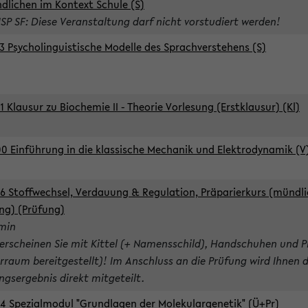
dlichen im Kontext Schule (S)
ISP SF: Diese Veranstaltung darf nicht vorstudiert werden!
3 Psycholinguistische Modelle des Sprachverstehens (S)
1 Klausur zu Biochemie II - Theorie Vorlesung (Erstklausur) (Kl)
0 Einführung in die klassische Mechanik und Elektrodynamik (V
6 Stoffwechsel, Verdauung & Regulation, Präparierkurs (mündli
ng) (Prüfung)
rmin
 erscheinen Sie mit Kittel (+ Namensschild), Handschuhen und P
rraum bereitgestellt)! Im Anschluss an die Prüfung wird Ihnen 
ngsergebnis direkt mitgeteilt.
4 Spezialmodul "Grundlagen der Molekulargenetik" (Ü+Pr)