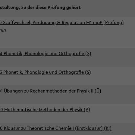
staltung, zu der diese Prüfung gehört
0 Stoffwechsel, Verdauung & Regulation M1 mpP (Prüfung)
min
4 Phonetik, Phonologie und Orthografie (S)
3 Phonetik, Phonologie und Orthografie (S)
1 Übungen zu Rechenmethoden der Physik II (Ü)
0 Mathematische Methoden der Physik (V)
0 Klausur zu Theoretische Chemie I (Erstklausur) (Kl)