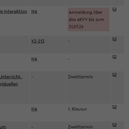
le Interaktion
H4
Anmeldung über
das eKVV bis zum
31.07.26
V2-213
-
H4
-
Unterricht.
-
Zweittermin
viduellen
H4
1. Klausur
zum
-
Zweittermin