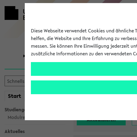
Diese Webseite verwendet Cookies und ähnliche Te
helfen, die Website und Ihre Erfahrung zu verbes
messen. Sie können Ihre Einwilligung jederzeit u
zusätzliche Informationen zu den verwendeten C
Universität
Forschung
Alle noch st
mein
Start
eKVV
Einrichtung:
Studiengangsauswahl
Modulrecherche
Aktuelles