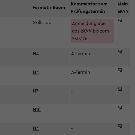
Kommentar zum
Mein
Format / Raum
Prüfungstermin
eKVV
SkillsLab
Anmeldung über
das eKVV bis zum
27.07.26
H4
A-Termin
H4
A-Termin
H7
-
H10
-
H4
-