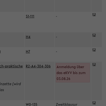
S1-111
-
H4
-
)
H7
-
ch-praktische
R2-A4-304-306
Anmeldung über
das eKVV bis zum
03.08.26
inzette (wird
das
W0-135
Zweitklausur