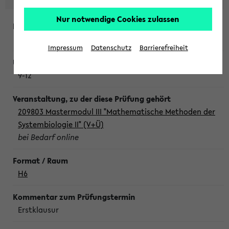
Nur notwendige Cookies zulassen
Freitag, 7. August 2026
Impressum
Datenschutz
Barrierefreiheit
9-12
209803 Mastermodul III "Mathematische Methoden der
Systembiologie II" (V+Ü)
bei Bedarf online
H6
Erstklausur