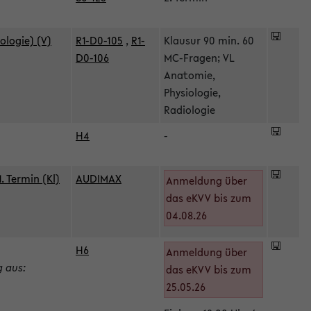
ologie) (V)
R1-D0-105
,
R1-
Klausur 90 min. 60
D0-106
MC-Fragen; VL
Anatomie,
Physiologie,
Radiologie
H4
-
 Termin (Kl)
AUDIMAX
Anmeldung über
das eKVV bis zum
04.08.26
H6
Anmeldung über
g aus:
das eKVV bis zum
25.05.26