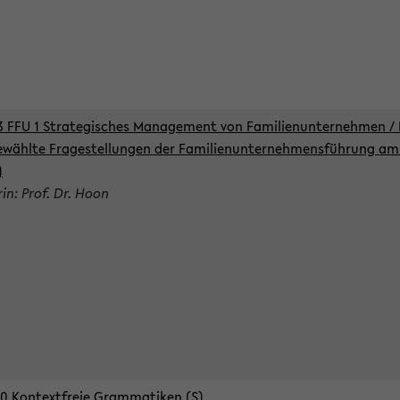
3 FFU 1 Strategisches Management von Familienunternehmen / 
wählte Fragestellungen der Familienunternehmensführung am 
)
rin: Prof. Dr. Hoon
0 Kontextfreie Grammatiken (S)