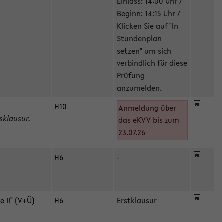
Einlass: 14:00 Uhr /
Beginn: 14:15 Uhr /
Klicken Sie auf "In
Stundenplan
setzen" um sich
verbindlich für diese
Prüfung
anzumelden.
H10
Anmeldung über
sklausur.
das eKVV bis zum
23.07.26
H6
-
 II" (V+Ü)
H6
Erstklausur