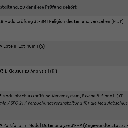
staltung, zu der diese Prüfung gehört
8 Modulprüfung 36-BM1 Religion deuten und verstehen (MDP)
9 Latein: Latinum I (S)
 1. Klausur zu Analysis I (Kl)
7 Modulabschlussprüfung Nervensystem, Psyche & Sinne II (Kl)
rmin / SPO 21 / Verbuchungsveranstaltung für die Modulabschlus
9 Portfolio im Modul Datenanalyse 31-M9 (Angewandte Statisti