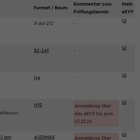
Kommentar zum
Mein
Format / Raum
Prüfungstermin
eKVV
X-A4-212
-
B2-249
-
H4
-
H10
Anmeldung über
sklausur.
das eKVV bis zum
23.07.26
k) am
AUDIMAX
Anmeldung über