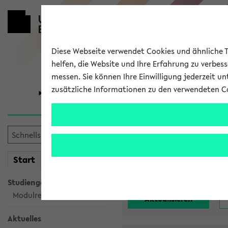
Diese Webseite verwendet Cookies und ähnliche Te
helfen, die Website und Ihre Erfahrung zu verbes
messen. Sie können Ihre Einwilligung jederzeit u
zusätzliche Informationen zu den verwendeten C
Universität
Forschung
Alle noch st
mein
Start
eKVV
Einrichtung:
Studiengangsauswahl
Modulrecherche
Aktuelles