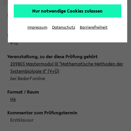
Nur notwendige Cookies zulassen
Freitag, 7. August 2026
Impressum
Datenschutz
Barrierefreiheit
9-12
209803 Mastermodul III "Mathematische Methoden der
Systembiologie II" (V+Ü)
bei Bedarf online
H6
Erstklausur