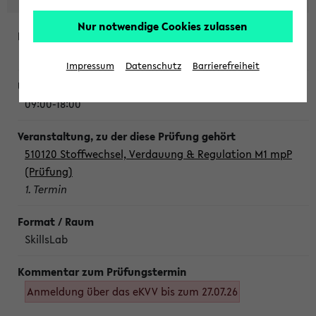
Nur notwendige Cookies zulassen
Montag, 10. August 2026
Impressum
Datenschutz
Barrierefreiheit
09:00-18:00
510120 Stoffwechsel, Verdauung & Regulation M1 mpP
(Prüfung)
1. Termin
SkillsLab
Anmeldung über das eKVV bis zum 27.07.26