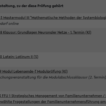
staltung, zu der diese Prüfung gehört
3 Mastermodul III "Mathematische Methoden der Systembiologie
edarf online
8 Klausur: Grundlagen Neuronaler Netze - 1. Termin (Kl)
0 Latein: Latinum II (S)
9 Modul Lebensende-T Modulprüfung (Kl)
chungsveranstaltung für die Modulabschlussklausur (2. Termin
3 FFU 1 Strategisches Management von Familienunternehmen / 
wählte Fragestellungen der Familienunternehmensführung am 