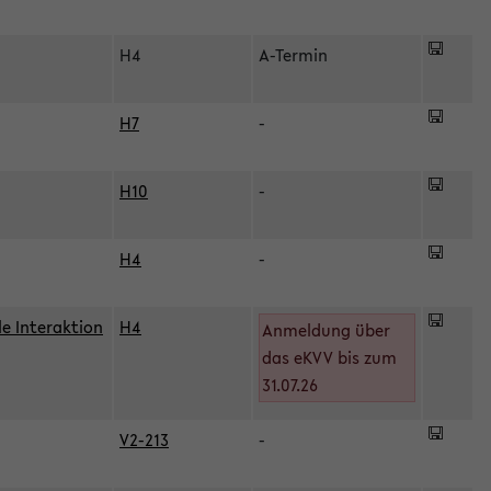
H4
A-Termin
H7
-
H10
-
H4
-
le Interaktion
H4
Anmeldung über
das eKVV bis zum
31.07.26
V2-213
-