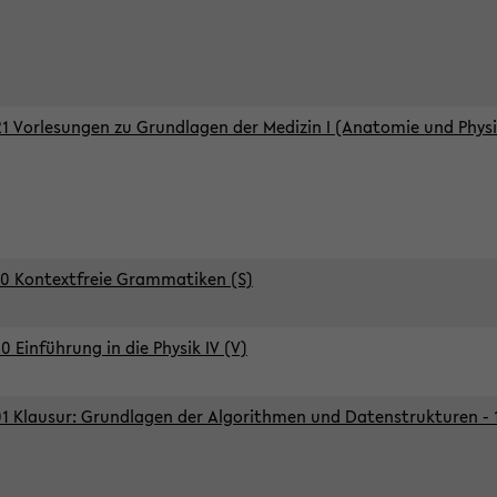
1 Vorlesungen zu Grundlagen der Medizin I (Anatomie und Physi
0 Kontextfreie Grammatiken (S)
0 Einführung in die Physik IV (V)
1 Klausur: Grundlagen der Algorithmen und Datenstrukturen - 1.