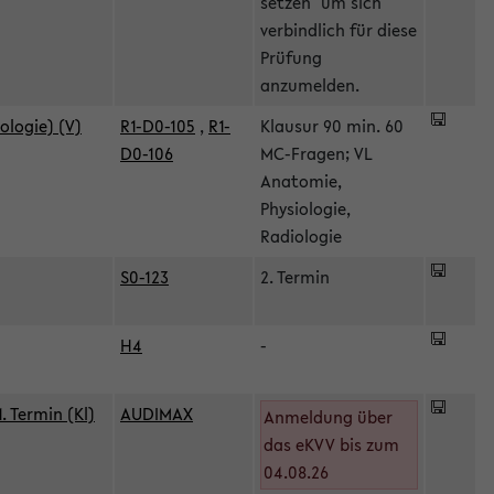
setzen" um sich
verbindlich für diese
Prüfung
anzumelden.
ologie) (V)
R1-D0-105
,
R1-
Klausur 90 min. 60
D0-106
MC-Fragen; VL
Anatomie,
Physiologie,
Radiologie
S0-123
2. Termin
H4
-
 Termin (Kl)
AUDIMAX
Anmeldung über
das eKVV bis zum
04.08.26