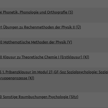
4 Phonetik, Phonologie und Orthografie (S)
1 Übungen zu Rechenmethoden der Physik II (Ü)
0 Mathematische Methoden der Physik (V)
0 Klausur zu Theoretische Chemie I (Erstklausur) (Kl)
5 1. Präsenzklausur im Modul 27-GF-Soz Sozialpsychologie: Sozia
ruppenprozesse (Kl)
0 Sonstige Raumbuchungen Psychologie (Sitz)