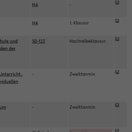
H4
-
H4
1. Klausur
hule und
S0-123
Nachreibeklausur
oden der
Unterricht.
-
Zweittermin
viduellen
zum
-
Zweittermin