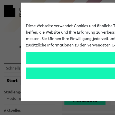
Diese Webseite verwendet Cookies und ähnliche Te
helfen, die Website und Ihre Erfahrung zu verbes
messen. Sie können Ihre Einwilligung jederzeit u
zusätzliche Informationen zu den verwendeten C
Universität
Forschung
Alle noch st
mein
Start
eKVV
Einrichtung:
Studiengangsauswahl
Modulrecherche
Aktuelles