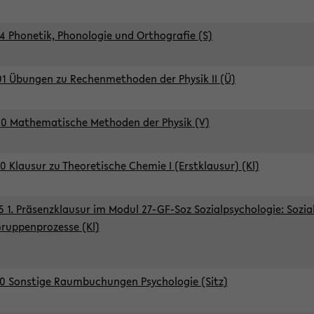
4 Phonetik, Phonologie und Orthografie (S)
1 Übungen zu Rechenmethoden der Physik II (Ü)
0 Mathematische Methoden der Physik (V)
0 Klausur zu Theoretische Chemie I (Erstklausur) (Kl)
5 1. Präsenzklausur im Modul 27-GF-Soz Sozialpsychologie: Sozia
ruppenprozesse (Kl)
0 Sonstige Raumbuchungen Psychologie (Sitz)