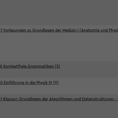
1 Vorlesungen zu Grundlagen der Medizin I (Anatomie und Physi
0 Kontextfreie Grammatiken (S)
0 Einführung in die Physik IV (V)
1 Klausur: Grundlagen der Algorithmen und Datenstrukturen - 1.