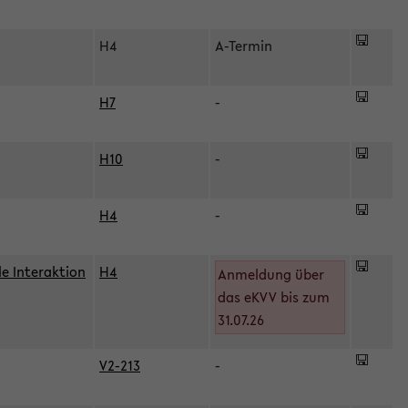
H4
A-Termin
H7
-
H10
-
H4
-
le Interaktion
H4
Anmeldung über
das eKVV bis zum
31.07.26
V2-213
-