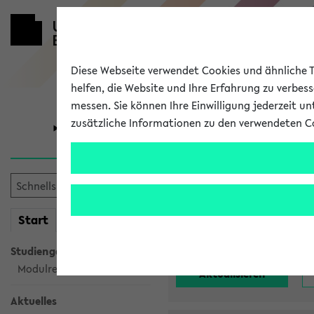
Diese Webseite verwendet Cookies und ähnliche Te
helfen, die Website und Ihre Erfahrung zu verbes
messen. Sie können Ihre Einwilligung jederzeit u
zusätzliche Informationen zu den verwendeten C
Universität
Forschung
Alle noch st
mein
Start
eKVV
Einrichtung:
Studiengangsauswahl
Modulrecherche
Aktuelles