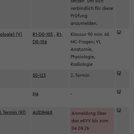
setzen" um sich
verbindlich für diese
Prüfung
anzumelden.
ologie) (V)
R1-D0-105
,
R1-
Klausur 90 min. 60
D0-106
MC-Fragen; VL
Anatomie,
Physiologie,
Radiologie
S0-123
2. Termin
H4
-
 Termin (Kl)
AUDIMAX
Anmeldung über
das eKVV bis zum
04.08.26