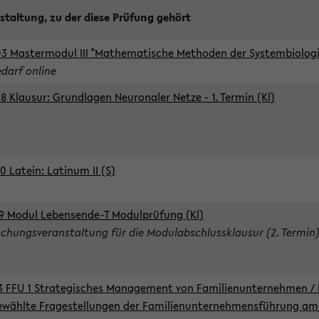
staltung, zu der diese Prüfung gehört
3 Mastermodul III "Mathematische Methoden der Systembiologie
edarf online
8 Klausur: Grundlagen Neuronaler Netze - 1. Termin (Kl)
0 Latein: Latinum II (S)
9 Modul Lebensende-T Modulprüfung (Kl)
chungsveranstaltung für die Modulabschlussklausur (2. Termin
3 FFU 1 Strategisches Management von Familienunternehmen / 
wählte Fragestellungen der Familienunternehmensführung am 