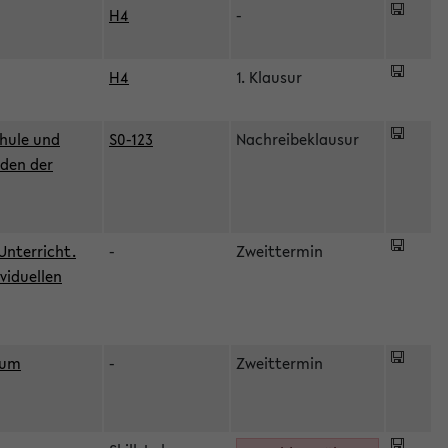
H4
-
H4
1. Klausur
hule und
S0-123
Nachreibeklausur
oden der
Unterricht.
-
Zweittermin
viduellen
zum
-
Zweittermin