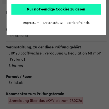
Nur notwendige Cookies zulassen
Montag, 10. August 2026
Impressum
Datenschutz
Barrierefreiheit
09:00-18:00
510120 Stoffwechsel, Verdauung & Regulation M1 mpP
(Prüfung)
1. Termin
SkillsLab
Anmeldung über das eKVV bis zum 27.07.26