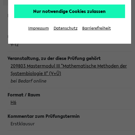
Nur notwendige Cookies zulassen
Freitag, 7. August 2026
Impressum
Datenschutz
Barrierefreiheit
9-12
209803 Mastermodul III "Mathematische Methoden der
Systembiologie II" (V+Ü)
bei Bedarf online
H6
Erstklausur