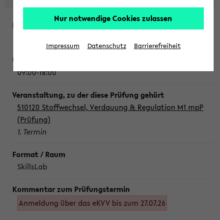
Nur notwendige Cookies zulassen
Montag, 10. August 2026
Impressum
Datenschutz
Barrierefreiheit
09:00-18:00
510120 Stoffwechsel, Verdauung & Regulation M1 mpP
(Prüfung)
1. Termin
SkillsLab
Anmeldung über das eKVV bis zum 27.07.26