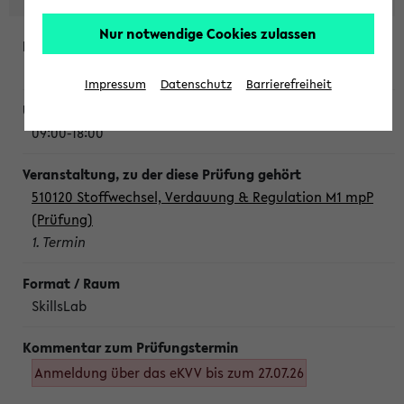
Nur notwendige Cookies zulassen
Montag, 10. August 2026
Impressum
Datenschutz
Barrierefreiheit
09:00-18:00
510120 Stoffwechsel, Verdauung & Regulation M1 mpP
(Prüfung)
1. Termin
SkillsLab
Anmeldung über das eKVV bis zum 27.07.26