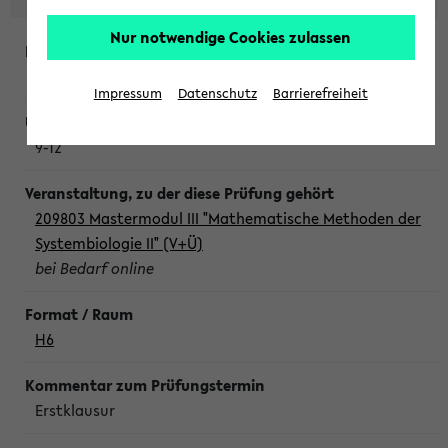
Nur notwendige Cookies zulassen
Freitag, 7. August 2026
Impressum
Datenschutz
Barrierefreiheit
9-12
209803 Mastermodul III "Mathematische Methoden der
Systembiologie II" (V+Ü)
bei Bedarf online
H6
Erstklausur