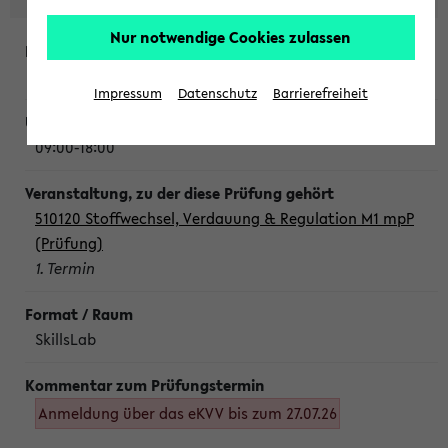
Nur notwendige Cookies zulassen
Montag, 10. August 2026
Impressum
Datenschutz
Barrierefreiheit
09:00-18:00
510120 Stoffwechsel, Verdauung & Regulation M1 mpP
(Prüfung)
1. Termin
SkillsLab
Anmeldung über das eKVV bis zum 27.07.26