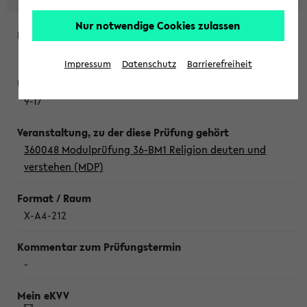
Nur notwendige Cookies zulassen
Donnerstag, 6. August 2026
Impressum
Datenschutz
Barrierefreiheit
9-17
360048 Modulprüfung 36-BM1 Religion deuten und
verstehen (MDP)
X-A4-212
-