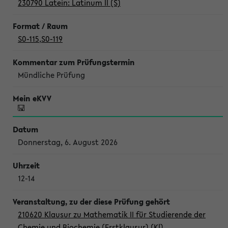
230790 Latein: Latinum II (S)
S0-115
,
S0-119
Mündliche Prüfung
Donnerstag, 6. August 2026
12-14
210620 Klausur zu Mathematik II für Studierende der
Chemie und Biochemie (Erstklausur) (Kl)