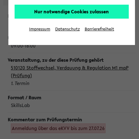
Nur notwendige Cookies zulassen
Montag, 10. August 2026
Impressum
Datenschutz
Barrierefreiheit
09:00-18:00
510120 Stoffwechsel, Verdauung & Regulation M1 mpP
(Prüfung)
1. Termin
SkillsLab
Anmeldung über das eKVV bis zum 27.07.26