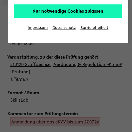
Nur notwendige Cookies zulassen
Montag, 10. August 2026
Impressum
Datenschutz
Barrierefreiheit
09:00-18:00
510120 Stoffwechsel, Verdauung & Regulation M1 mpP
(Prüfung)
1. Termin
SkillsLab
Anmeldung über das eKVV bis zum 27.07.26